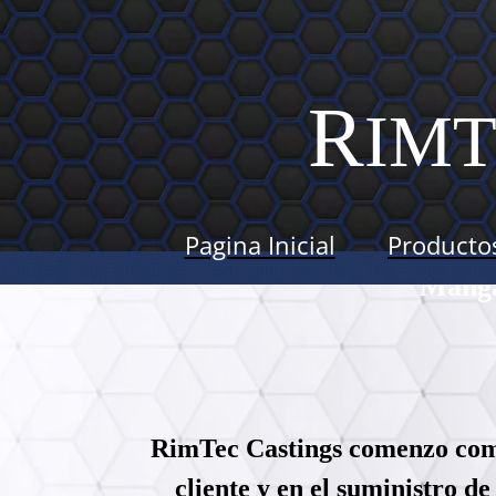
R
IM
Pagina Inicial
Producto
Manga
RimTec Castings comenzo como 
cliente y en el suministro d