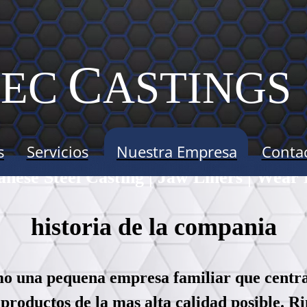
C
TEC
ASTINGS
s
Servicios
Nuestra Empresa
Conta
nese Steel Casting | Jaw Liners | Wear 
historia de la compania
una pequena empresa familiar que centraba
e productos de la mas alta calidad posible.