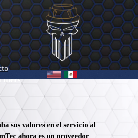
cto
Liners
 sus valores en el servicio al
 RimTec ahora es un proveedor